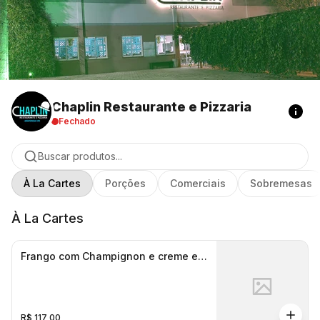
Chaplin Restaurante e Pizzaria
Fechado
Buscar produtos...
À La Cartes
Porções
Comerciais
Sobremesas
À La Cartes
Frango com Champignon e creme e
cebola M
R$ 117,00