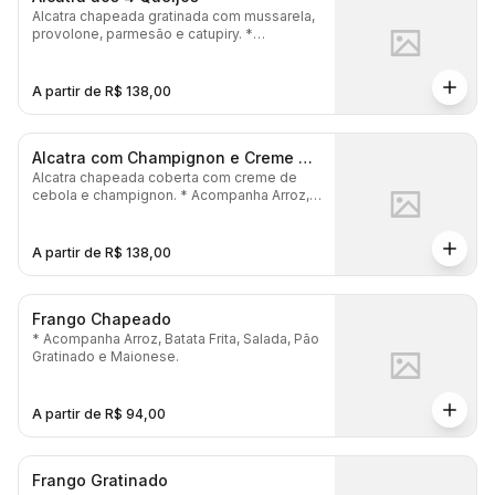
Alcatra chapeada gratinada com mussarela,
provolone, parmesão e catupiry. *
Acompanha Arroz, Batata Frita, Salada, Pão
Gratinado e Maionese.
A partir de R$ 138,00
Alcatra com Champignon e Creme de
Alcatra chapeada coberta com creme de
Cebola
cebola e champignon. * Acompanha Arroz,
Batata Frita, Salada, Pão Gratinado e
Maionese.
A partir de R$ 138,00
Frango Chapeado
* Acompanha Arroz, Batata Frita, Salada, Pão
Gratinado e Maionese.
A partir de R$ 94,00
Frango Gratinado