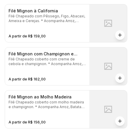
Filé Mignon à California
Filé Chapeado com Pêssego, Figo, Abacaxi,
Ameixa e Cerejas. * Acompanha Arroz,
Batata Frita, Salada, Pão Gratinado e
Maionese.
A partir de R$ 159,00
Filé Mignon com Champignon e
Filé Chapeado coberto com creme de
Creme de Cebola
cebola e champignon. * Acompanha Arroz,
Batata Frita, Salada, Pão Gratinado e
Maionese.
A partir de R$ 162,00
Filé Mignon ao Molho Madeira
Filé Chapeado coberto com molho madeira
e champignon. * Acompanha Arroz, Batata
Frita, Salada, Pão Gratinado e Maionese.
A partir de R$ 156,00