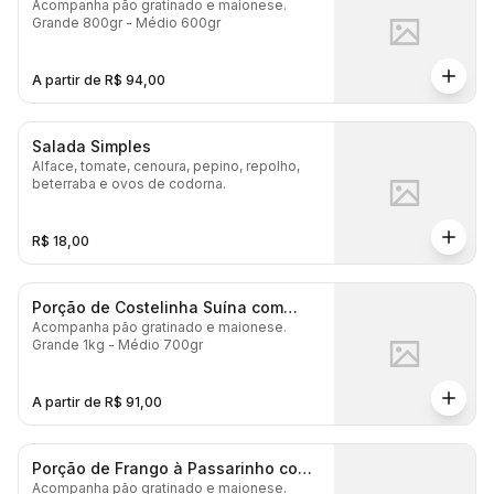
Acompanha pão gratinado e maionese.
Grande 800gr - Médio 600gr
A partir de R$ 94,00
Salada Simples
Alface, tomate, cenoura, pepino, repolho,
beterraba e ovos de codorna.
R$ 18,00
Porção de Costelinha Suína com
Acompanha pão gratinado e maionese.
Osso
Grande 1kg - Médio 700gr
A partir de R$ 91,00
Porção de Frango à Passarinho com
Acompanha pão gratinado e maionese.
Osso